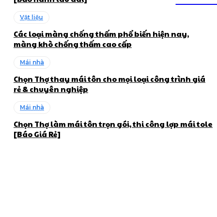
Vật liệu
Các loại màng chống thấm phổ biến hiện nay,
màng khò chống thấm cao cấp
Mái nhà
Chọn Thợ thay mái tôn cho mọi loại công trình giá
rẻ & chuyên nghiệp
Mái nhà
Chọn Thợ làm mái tôn trọn gói, thi công lợp mái tole
[Báo Giá Rẻ]
Về Chọn Thợ
Chọn Thợ nhận thi công các hạng mục về xây dựng, cải tạo
sửa chữa, làm đẹp trang trí nhà cửa...