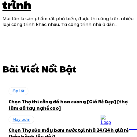
trình
Mái tôn là sản phẩm rất phổ biến, được thi công trên nhiều
loại công trình khác nhau. Từ công trình nhà ở dân...
Bài Viết Nổi Bật
Ốp lát
Chọn Thợ thi công đá hoa cương [Giá Rẻ Đẹp] [thợ
làm đá tay nghề cao]
Máy bơm
Chọn Thợ sửa máy bơm nước tại nhà 24/24h giá rẻ
Chon
[bảo hành lâu dài]