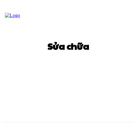
Sửa chữa
Cầu thang
Cửa cổng
Hàng rào
Mái nhà
Mặt tiền
Nền nhà