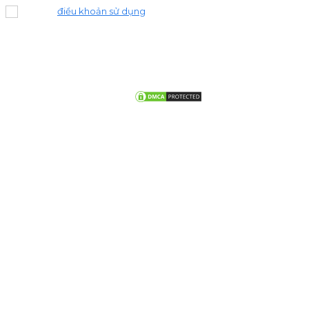
Đồng ý
điều khoản sử dụng
.
© Copy right by chontho.com. All Rights Reserved. Website được
Chọn Thợ xây dựng và đang trong quá trình thử nghiệm một số tính
năng.