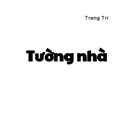
Chủ
Xây Dựng
Sửa Chữa
Trang Trí
Điện 
Tường nhà
Dán tường
Mặt tiền
Ngoại thất
Nội thất
Phòng bếp
Phòng khách