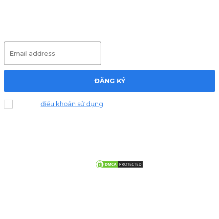
Nhận Bản Tin
ĐĂNG KÝ
Đồng ý
điều khoản sử dụng
.
© Copy right by chontho.com. All Rights Reserved. Website được
Chọn Thợ xây dựng và đang trong quá trình thử nghiệm một số tính
năng.