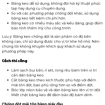
Băng keo dễ sử dụng, không đòi hỏi kỹ thuật phức
tạp hay dụng cụ chuyên dụng.
So với các phương pháp chống dột khác, sử dụng
băng keo tiết kiệm chi phí hơn.
Băng keo có nhiều màu sắc và kiểu dáng, giúp đảm
bảo tính thẩm mỹ cho công trình.
Lưu ý: Băng keo chống dột là sản phẩm có độ bền
không cao, chỉ sử dụng được cho vị trí khe hở nhỏ. Nên
chúng tôi không khuyến khích quý khách sử dụng
phương pháp này.
Cách thi công
Làm sạch bụi bẩn, rỉ sét, rong rêu bám trên vị trí
cần dán băng keo.
Cắt băng keo theo kích thước phù hợp với điểm
mái tôn dột, bao phủ rộng hơn so với điểm dột.
Bóc lớp nilon bảo vệ và dán băng keo lên vị trí dột.
Miết chặt băng keo để đảm bảo độ bám dính.
Chống dột mái tôn bằng giấy dầu