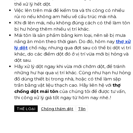
thể xử lý hết dột.
Việc lên trên mái để kiểm tra và thi công có nhiều
rủi ro nếu không am hiểu về cấu trúc mái nhà.
Khi đi lên mái, nếu không đúng cách có thể làm tôn
bị hư hỏng thêm nhiều vị trí khác.
Mái tôn là sản phẩm bằng kim loại, nên sẽ bị mưa
nắng ăn mòn theo thời gian. Do đó, hôm nay
thợ xử
lý dột
chổ này, nhưng qua đợt sau có thể bị dột vị trí
khác, do các điểm dột đó ở vị trí vừa mới bị hỏng và
dột sau.
Hãy xử lý dột ngay khi vừa mới chớm dột, để tránh
những hư hại qua vị trí khác. Cũng như hạn hư hỏng
đồ dùng thiết bị trong nhà, hoặc có thể làm sập
trần bằng vật liệu thạch cao. Hãy liên hệ với
thợ
chống dột mái tôn
của chúng tôi để được tư vấn,
thi công xử lý giá tốt ngay từ hôm nay nhé..!
THỂ LOẠI
Chống thấm dột
Tôn
Facebook
X
Pinterest
WhatsApp