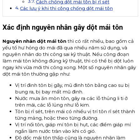
Cách chống dột mái tôn bị rĩ sét
Các lưu ý khi thi công chống dột mái tôn
Xác định nguyên nhân gây dột mái tôn
Nguyên nhân dột mái tôn
thì có rất nhiều, bao gồm cả
yếu tố hư hỏng do mái đã qua nhiều năm sử dụng, và
nguyên nhân do thi công sai kỹ thuật. Nếu công đoạn
làm mái tôn không đúng kỹ thuật, thì có thể bị dột luôn
ngay khi vừa mới thi công xong. Một số nguyên nhân gây
dột mái tôn thường gặp như:
Vị trí đinh tôn bị gãy, mũ đinh tôn bằng cao su bị
bung ra, bị bay mất mũ đinh.
Nước mưa ăn mòn tôn, gây ra các lỗ thủng li ti ở
trên mái, các lỗ lủng như lỗ kim.
Tôn bị rĩ sét, trên mái có nhiều vị trí tôn rĩ sét thành
từng mảng, hoặc theo từng đường.
Vị trí nối tôn, giáp mí tôn bị hụt, các điểm giáp mí
ngắn làm nước tràn vào khi có gió.
Độ dốc mái tôn thấp cũng là nguyên nhân làm